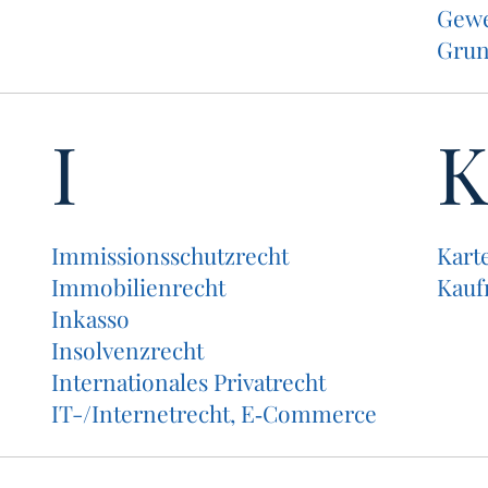
Gewe
Grund
I
K
Immis­si­ons­schutz­recht
Kar­t
Immo­bi­li­en­recht
Kauf­
Inkas­so
Insol­venz­recht
Inter­na­tio­na­les Privatrecht
IT-/In­ter­net­recht, E‑Commerce