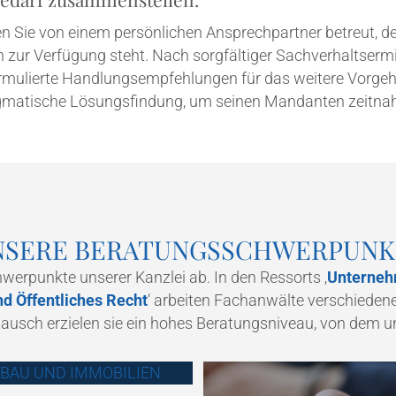
den Sie von einem per­sön­li­chen Ansprech­partner betreut, de
lich zur Ver­fü­gung steht. Nach sorg­fäl­ti­ger Sach­ver­halts­er
­mu­lier­te Hand­lungs­emp­feh­lun­gen für das wei­te­re Vor­ge
g­ma­ti­sche Lösungs­fin­dung, um sei­nen Man­dan­ten zeit­nah 
NSE­RE BERATUNGSSCHWERPUNK
hwer­punk­te unse­rer Kanz­lei ab. In den Res­sorts ‚
Unter­neh­
nd Öffent­li­ches Recht
‘ arbei­ten Fach­an­wäl­te ver­schie­de
­tausch erzie­len sie ein hohes Bera­tungs­ni­veau, von dem u