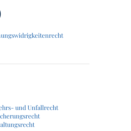
O
ungs­wid­rig­kei­ten­recht
ehrs- und Unfallrecht
i­che­rungs­recht
al­tungs­recht