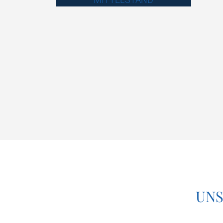
UNTER­NEH­MEN IM
BAU
MITTELSTAND
UNS