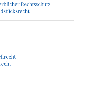
rb­li­cher Rechtsschutz
­stücks­recht
ell­recht
recht