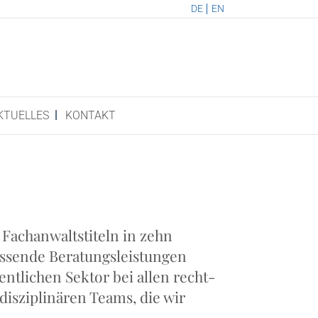
DE
EN
KTU­EL­LES
KON­TAKT
Fach­an­walts­ti­teln in zehn
s­sen­de Bera­tungs­leis­tun­gen
nt­li­chen Sek­tor bei allen recht­
­dis­zi­pli­nä­ren Teams, die wir