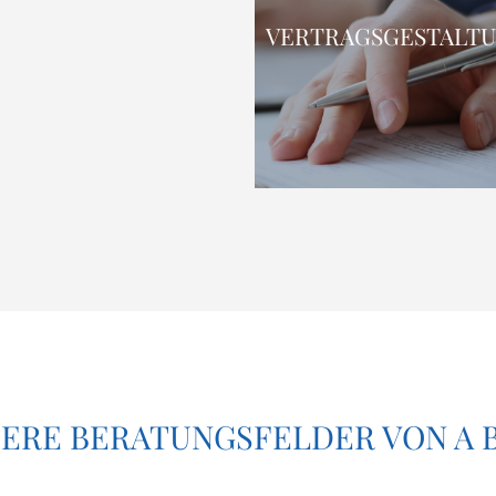
 UND IMMOBILIEN
VER­TRAGS­GE­STAL­T
E­RE BERA­TUNGS­FEL­DER VON A B