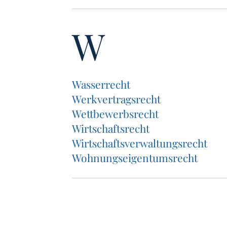
W
Was­ser­recht
Werk­ver­trags­recht
Wett­be­werbs­recht
Wirt­schafts­recht
Wirt­schafts­ver­wal­tungs­recht
Woh­nungs­ei­gen­tums­recht