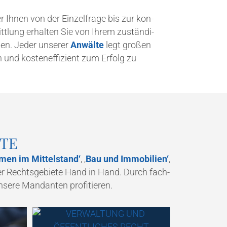
r Ihnen von der Ein­zel­fra­ge bis zur kon­
­mitt­lung erhal­ten Sie von Ihrem zustän­di­
­hen. Jeder unse­rer
Anwäl­te
legt gro­ßen
und kos­ten­ef­fi­zi­ent zum Erfolg zu
TE
men im Mit­tel­stand‘
, ‚
Bau und Immo­bi­li­en‘
,
­ner Rechts­ge­bie­te Hand in Hand. Durch fach­
nse­re Man­dan­ten profitieren.