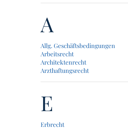
A
Allg. Geschäfts­be­din­gun­gen
Arbeits­recht
Archi­tek­ten­recht
Arzt­haf­tungs­recht
E
Erbrecht