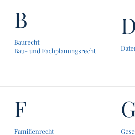
B
Bau­recht
Daten
Bau- und Fachplanungsrecht
F
Fami­li­en­recht
Gesel