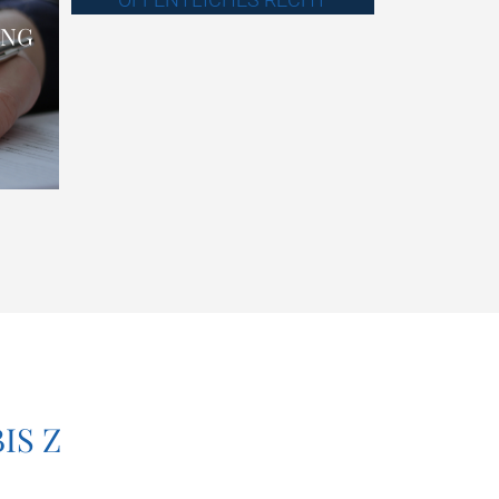
UNG
VER­WAL­TUNG UND
ÖFFENT­LI­CHES RECHT
IS Z