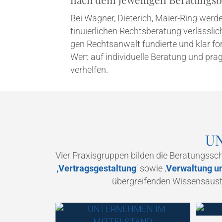
Bei Wag­ner, Die­te­rich, Mai­er-Ring wer­
ti­nu­ier­li­chen Rechts­be­ra­tung ver­läss­
gen Rechts­an­walt fun­dier­te und klar for
Wert auf indi­vi­du­el­le Bera­tung und pra
verhelfen.
U
Vier Pra­xis­grup­pen bil­den die Bera­tungs­sc
‚Ver­trags­ge­stal­tung
‘ sowie ‚
Ver­wal­tung u
über­grei­fen­den Wis­sens­aus