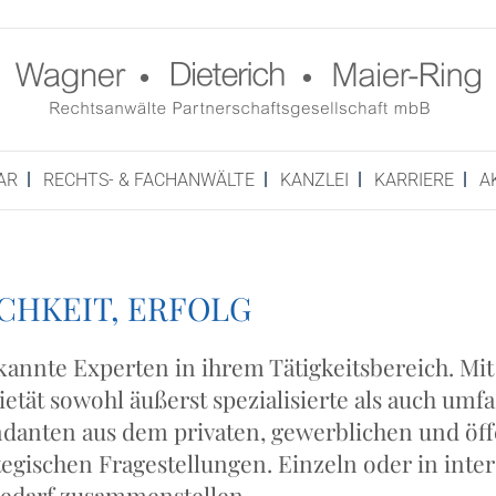
AR
RECHTS- & FACHANWÄLTE
KANZ­LEI
KAR­RIE­RE
A
ICH­KEIT, ERFOLG
kann­te Exper­ten in ihrem Tätig­keits­be­reich. Mit 
­tät sowohl äußerst spe­zia­li­sier­te als auch umfa
dan­ten aus dem pri­va­ten, gewerb­li­chen und öffe
­te­gi­schen Fra­ge­stel­lun­gen. Ein­zeln oder in inter
­be­darf zusammenstellen.