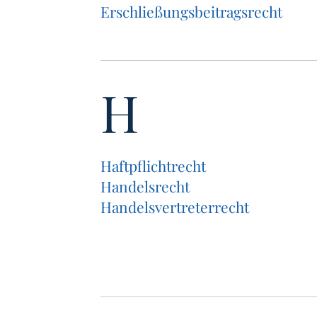
Erschlie­ßungs­bei­trags­recht
H
Haft­pflicht­recht
Han­dels­recht
Han­dels­ver­tre­ter­recht