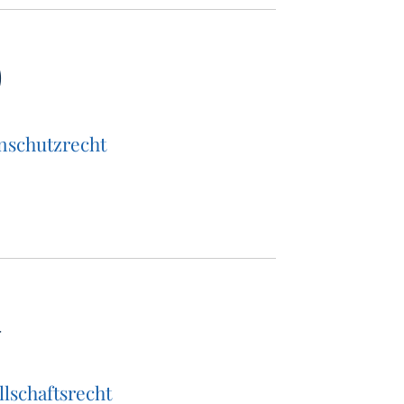
D
­schutz­recht
G
l­schafts­recht