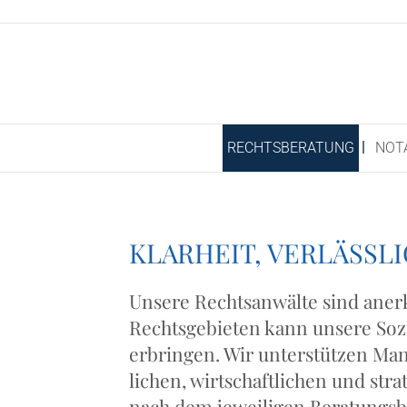
RECHTS­BE­RA­TUNG
NOT
KLAR­HEIT, VER­LÄSS­L
Unse­re Rechts­an­wäl­te sind aner­
Rechts­ge­bie­ten kann unse­re Sozie
erbrin­gen. Wir unter­stüt­zen Man­
li­chen, wirt­schaft­li­chen und stra
nach dem jewei­li­gen Bera­tungs