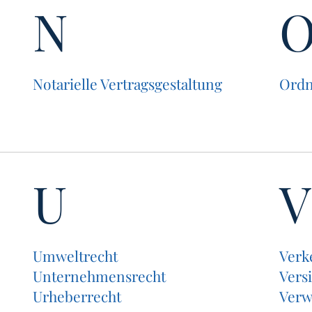
N
Nota­ri­el­le Vertragsgestaltung
Ord­n
U
V
Umwelt­recht
Ver­k
Unter­neh­mens­recht
Ver­s
Urhe­ber­recht
Ver­w