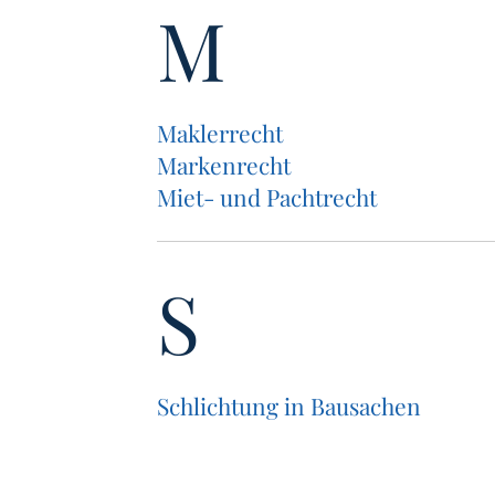
M
Mak­ler­recht
Mar­ken­recht
Miet- und Pachtrecht
S
Schlich­tung in Bausachen