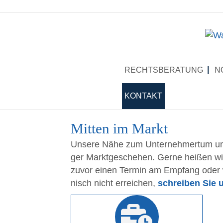
RECHTS­BE­RA­TUNG
N
KON­TAKT
Mit­ten im Markt
Unse­re Nähe zum Unter­neh­mer­tum und
ger Markt­ge­sche­hen. Ger­ne hei­ßen wir 
zuvor einen Ter­min am Emp­fang oder 
nisch nicht errei­chen,
schrei­ben Sie 