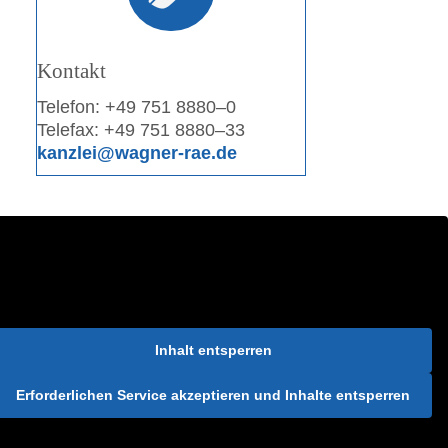
Kon­takt
Tele­fon: +49 751 8880–0
Tele­fax: +49 751 8880–33
kanzlei@wagner-rae.de
Inhalt ent­sper­ren
Erfor­der­li­chen Ser­vice akzep­tie­ren und Inhal­te ent­sper­ren