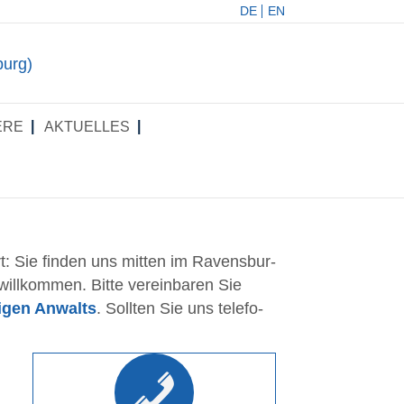
DE
EN
E­RE
AKTU­EL­LES
 Sie fin­den uns mit­ten im Ravens­bur­
ill­kom­men. Bit­te ver­ein­ba­ren Sie
di­gen Anwalts
. Soll­ten Sie uns tele­fo­