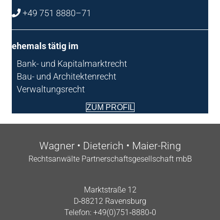
+49 751 8880–71
ehe­mals tätig im
Bank- und Kapitalmarktrecht
Bau- und Architektenrecht
Verwaltungsrecht
ZUM PRO­FIL
Wag­ner • Die­te­rich • Maier-Ring
Rechts­an­wäl­te Part­ner­schafts­ge­sell­schaft mbB
Markt­stra­ße 12
D‑88212 Ravensburg
Tele­fon: +49(0)751‑8880‑0