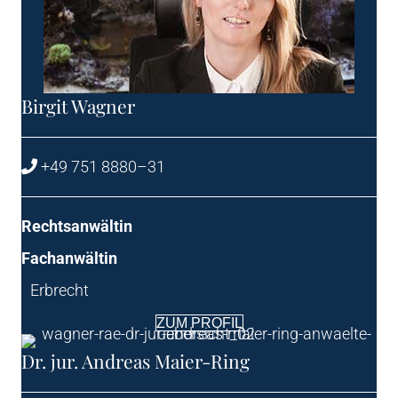
Bir­git Wagner
+49 751 8880–31
Rechts­an­wäl­tin
Fach­an­wäl­tin
Erbrecht
ZUM PRO­FIL
Dr. jur. Andre­as Maier-Ring