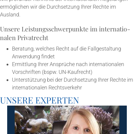
ermög­li­chen wir die Durch­set­zung Ihrer Rech­te im
Ausland.
Unse­re Leis­tungs­schwer­punk­te im inter­na­tio­
na­len Privatrecht
Bera­tung, wel­ches Recht auf die Fall­ge­stal­tung
Anwen­dung findet
Ermitt­lung Ihrer Ansprü­che nach inter­na­tio­na­len
Vor­schrif­ten (bspw. UN-Kaufrecht)
Unter­stüt­zung bei der Durch­set­zung Ihrer Rech­te im
inter­na­tio­na­len Rechtsverkehr
UNSE­RE EXPERTEN