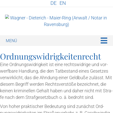
DE
EN
N
Ord­nungs­wid­rig­kei­ten­recht
Eine Ord­nungs­wid­rig­keit ist eine rechts­wid­ri­ge und vor­
werf­ba­re Hand­lung, die den Tat­be­stand eines Geset­zes
ver­wirk­licht, das die Ahn­dung einer Geld­bu­ße zulässt. Mit
die­sem Begriff wer­den Rechts­ver­stö­ße bezeich­net, die
kei­nen kri­mi­nel­len Gehalt haben und daher nicht mit Stra­
fe nach dem Straf­ge­setz­buch o. ä. bedroht sind.
Von hoher prak­ti­scher Bedeu­tung sind zunächst Ord­
nungs­wid­rig­kei­ten im Stra­ßen­ver­kehr, z. B. Geschwin­dig­