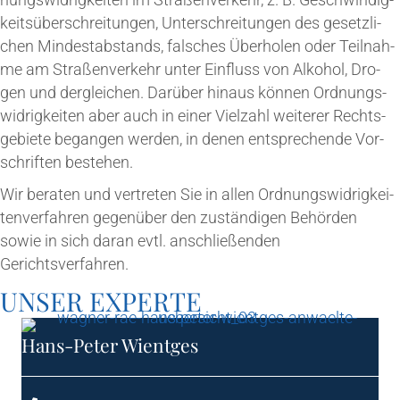
keits­über­schrei­tun­gen, Unter­schrei­tun­gen des gesetz­li­
chen Min­dest­ab­stands, fal­sches Über­ho­len oder Teil­nah­
me am Stra­ßen­ver­kehr unter Ein­fluss von Alko­hol, Dro­
gen und der­glei­chen. Dar­über hin­aus kön­nen Ord­nungs­
wid­rig­kei­ten aber auch in einer Viel­zahl wei­te­rer Rechts­
ge­bie­te began­gen wer­den, in denen ent­spre­chen­de Vor­
schrif­ten bestehen.
Wir bera­ten und ver­tre­ten Sie in allen Ord­nungs­wid­rig­kei­
ten­ver­fah­ren gegen­über den zustän­di­gen Behör­den
sowie in sich dar­an evtl. anschlie­ßen­den
Gerichtsverfahren.
UNSER EXPER­TE
Hans-Peter Wient­ges