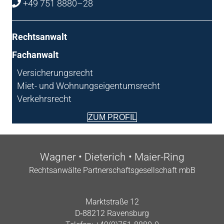
+49 751 8880–28
Rechts­an­walt
Fach­an­walt
Ver­si­che­rungs­recht
Miet- und Wohnungseigentumsrecht
Verkehrsrecht
ZUM PRO­FIL
Wag­ner • Die­te­rich • Maier-Ring
Rechts­an­wäl­te Part­ner­schafts­ge­sell­schaft mbB
Markt­stra­ße 12
D‑88212 Ravensburg