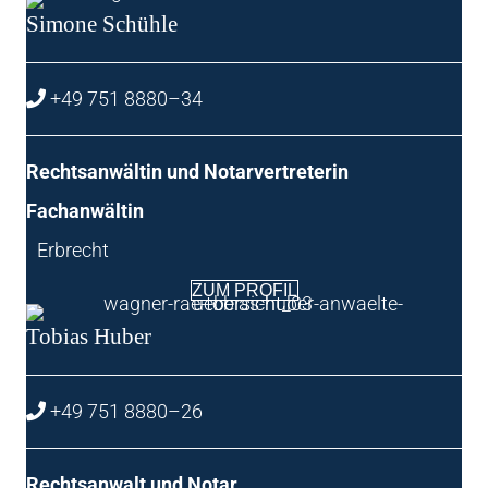
Simo­ne Schühle
+49 751 8880–34
Rechts­an­wäl­tin und Notarvertreterin
Fach­an­wäl­tin
Erbrecht
ZUM PRO­FIL
Tobi­as Huber
+49 751 8880–26
Rechts­an­walt und Notar