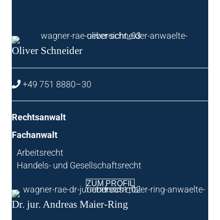
Oli­ver Schneider
+49 751 8880–30
Rechts­an­walt
Fach­an­walt
Arbeits­recht
Han­dels- und Gesellschaftsrecht
ZUM PRO­FIL
Dr. jur. Andre­as Maier-Ring