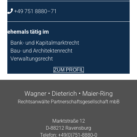
+49 751 8880–71
ehe­mals tätig im
Bank- und Kapitalmarktrecht
Bau- und Architektenrecht
Verwaltungsrecht
ZUM PRO­FIL
Wag­ner • Die­te­rich • Maier-Ring
Rechts­an­wäl­te Part­ner­schafts­ge­sell­schaft mbB
Markt­stra­ße 12
D‑88212 Ravensburg
Tele­fon: +49(0)751‑8880‑0