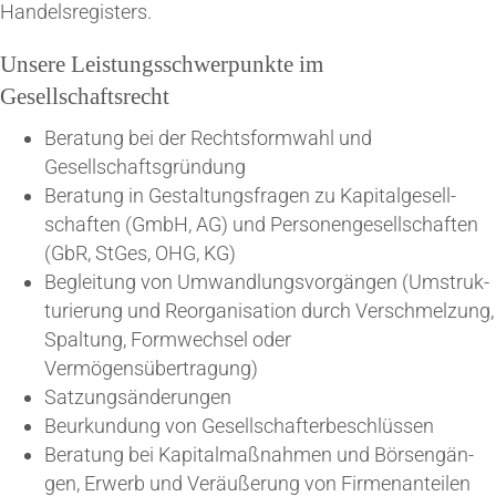
Handelsregisters.
Unse­re Leis­tungs­schwer­punk­te im
Gesellschaftsrecht
Bera­tung bei der Rechts­form­wahl und
Gesellschaftsgründung
Bera­tung in Gestal­tungs­fra­gen zu Kapi­tal­ge­sell­
schaf­ten (GmbH, AG) und Per­so­nen­ge­sell­schaf­ten
(GbR, StGes, OHG, KG)
Beglei­tung von Umwand­lungs­vor­gän­gen (Umstruk­
tu­rie­rung und Reor­ga­ni­sa­ti­on durch Ver­schmel­zung,
Spal­tung, Form­wech­sel oder
Vermögensübertragung)
Sat­zungs­än­de­run­gen
Beur­kun­dung von Gesellschafterbeschlüssen
Bera­tung bei Kapi­tal­maß­nah­men und Bör­sen­gän­
gen, Erwerb und Ver­äu­ße­rung von Firmenanteilen