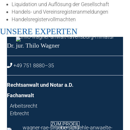
Liqui­da­ti­on und Auf­lö­sung der Gesellschaft
Han­dels- und Vereinsregisteranmeldungen
Han­dels­re­gis­ter­voll­mach­ten
UNSE­RE EXPERTEN
Dr. jur. Thi­lo Wagner
+49 751 8880–35
Rechts­an­walt und Notar a.D.
Fach­an­walt
Arbeits­recht
Erbrecht
ZUM PRO­FIL