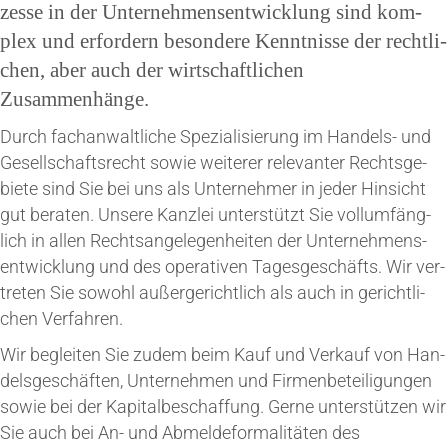
zes­se in der Unter­neh­mens­ent­wick­lung sind kom­
plex und erfor­dern beson­de­re Kennt­nis­se der recht­li­
chen, aber auch der wirt­schaft­li­chen
Zusammenhänge.
Durch fach­an­walt­li­che Spe­zia­li­sie­rung im Han­dels- und
Gesell­schafts­recht sowie wei­te­rer rele­van­ter Rechts­ge­
bie­te sind Sie bei uns als Unter­neh­mer in jeder Hin­sicht
gut bera­ten. Unse­re Kanz­lei unter­stützt Sie voll­um­fäng­
lich in allen Rechts­an­ge­le­gen­hei­ten der Unter­neh­mens­
ent­wick­lung und des ope­ra­ti­ven Tages­ge­schäfts. Wir ver­
tre­ten Sie sowohl außer­ge­richt­lich als auch in gericht­li­
chen Verfahren.
Wir beglei­ten Sie zudem beim Kauf und Ver­kauf von Han­
dels­ge­schäf­ten, Unter­neh­men und Fir­men­be­tei­li­gun­gen
sowie bei der Kapi­tal­be­schaf­fung. Ger­ne unter­stüt­zen wir
Sie auch bei An- und Abmel­de­for­ma­li­tä­ten des