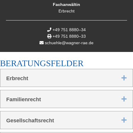
Fach­an­wäl­tin
Erbrecht
+49 751 8880–34
+49 751 8880–33
schuehle@wagner-rae.de
BERA­TUNGS­FEL­DER
Ex
Erbrecht
Ex
Fami­li­en­recht
Ex
Gesell­schafts­recht