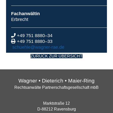
Fach­an­wäl­tin
Erbrecht
+49 751 8880–34
+49 751 8880–33
schuehle@wagner-rae.de
ZURÜCK ZUR ÜBERSICHT
Wag­ner • Die­te­rich • Maier-Ring
Rechts­an­wäl­te Part­ner­schafts­ge­sell­schaft mbB
Markt­stra­ße 12
D‑88212 Ravensburg