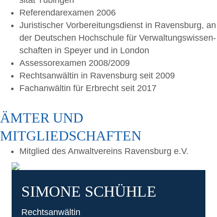
si­tät Tübingen
Refe­ren­dar­ex­amen 2006
Juris­ti­scher Vor­be­rei­tungs­dienst in Ravens­burg, an
der Deut­schen Hoch­schu­le für Ver­wal­tungs­wis­sen­
schaf­ten in Spey­er und in London
Asses­sor­ex­amen 2008/2009
Rechts­an­wäl­tin in Ravens­burg seit 2009
Fach­an­wäl­tin für Erbrecht seit 2017
ÄMTER UND
MITGLIEDSCHAFTEN
Mit­glied des Anwalt­ver­eins Ravens­burg e.V.
SIMO­NE SCHÜHLE
Rechts­an­wäl­tin