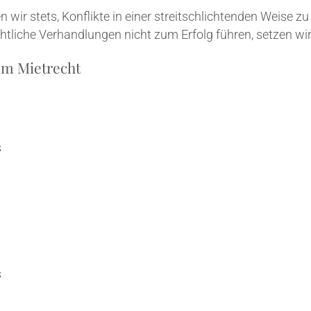
hen wir stets, Kon­flik­te in einer streit­schlich­ten­den Wei­se 
­richt­li­che Ver­hand­lun­gen nicht zum Erfolg füh­ren, set­zen 
 im Mietrecht
s
s