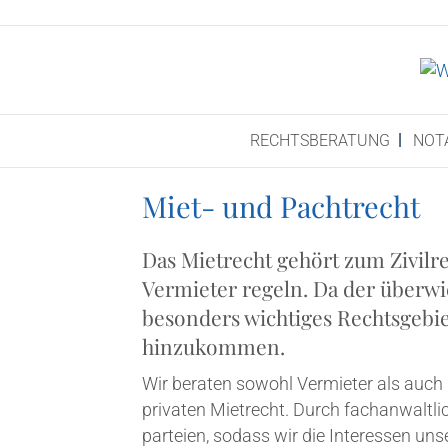
RECHTS­BE­RA­TUNG
NOT
Miet- und Pachtrecht
Das Miet­recht gehört zum Zivil­r
Ver­mie­ter regeln. Da der über­wi
beson­ders wich­ti­ges Rechts­ge­bi
hinzukommen.
Wir bera­ten sowohl Ver­mie­ter als auch M
pri­va­ten Miet­recht. Durch fach­an­walt­li
par­tei­en, sodass wir die Inter­es­sen uns