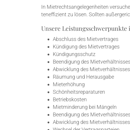
In Miet­rechts­an­ge­le­gen­hei­ten ver­su­c
ten­ef­fi­zi­ent zu lösen. Soll­ten außer­ge
Unse­re Leis­tungs­schwer­punk­te
Abschluss des Mietvertrages
Kün­di­gung des Mietvertrages
Kün­di­gungs­schutz
Been­di­gung des Mietverhältnisse
Abwick­lung des Mietverhältnisses
Räu­mung und Herausgabe
Miet­erhö­hung
Schön­heits­re­pa­ra­tu­ren
Betriebs­kos­ten
Miet­min­de­rung bei Mängeln
Been­di­gung des Mietverhältnisse
Abwick­lung des Mietverhältnisses
Wech­sel der Vertragsparteien