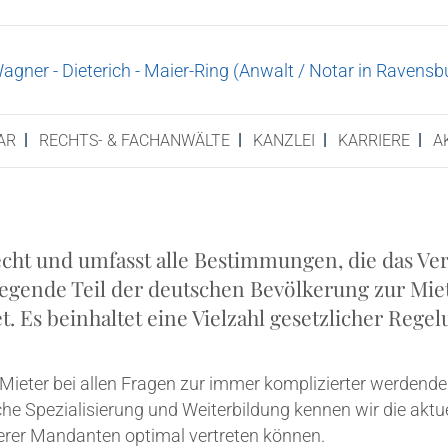
AR
RECHTS- & FACHANWÄLTE
KANZ­LEI
KAR­RIE­RE
A
echt und umfasst alle Bestim­mun­gen, die das Ver­
e­gen­de Teil der deut­schen Bevöl­ke­rung zur Mie­
et. Es beinhal­tet eine Viel­zahl gesetz­li­cher Reg
ie­ter bei allen Fra­gen zur immer kom­pli­zier­ter wer­den­d
­che Spe­zia­li­sie­rung und Wei­ter­bil­dung ken­nen wir die aktu
e­rer Man­dan­ten opti­mal ver­tre­ten können.