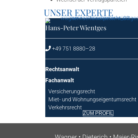
UNSER EXPER­TE
Hans-Peter Wient­ges
+49 751 8880–28
Rechts­an­walt
Fach­an­walt
Ver­si­che­rungs­recht
Miet- und Wohnungseigentumsrecht
Verkehrsrecht
ZUM PRO­FIL
Wag­ner • Die­te­rich • Maier-R