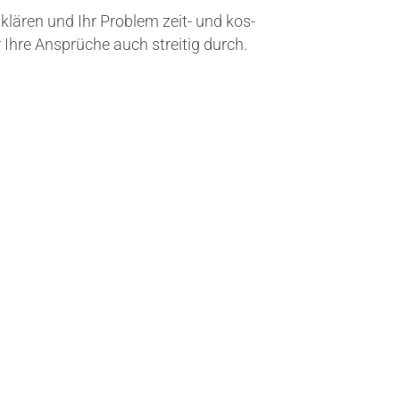
zu klä­ren und Ihr Pro­blem zeit- und kos­
wir Ihre Ansprü­che auch strei­tig durch.