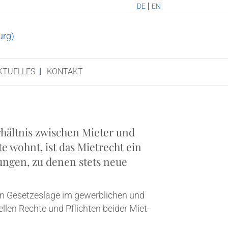
DE
EN
KTU­EL­LES
KON­TAKT
hält­nis zwi­schen Mie­ter und
te wohnt, ist das Miet­recht ein
e­lun­gen, zu denen stets neue
en Geset­zes­la­ge im gewerb­li­chen und
­el­len Rech­te und Pflich­ten bei­der Miet­