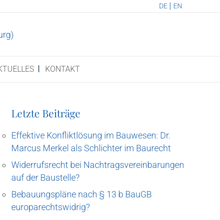
DE
EN
KTU­EL­LES
KON­TAKT
Letz­te Beiträge
Effek­ti­ve Kon­flikt­lö­sung im Bau­we­sen: Dr.
Mar­cus Mer­kel als Schlich­ter im Baurecht
Wider­rufs­recht bei Nach­trags­ver­ein­ba­run­gen
auf der Baustelle?
Bebau­ungs­plä­ne nach § 13 b BauGB
europarechtswidrig?