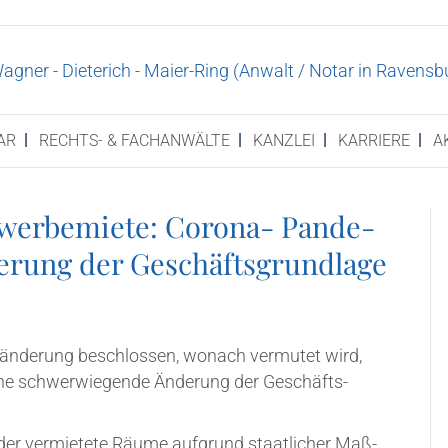
AR
RECHTS- & FACHANWÄLTE
KANZ­LEI
KAR­RIE­RE
A
wer­be­mie­te: Coro­na- Pan­de­
de­rung der Geschäftsgrundlage
än­de­rung beschlos­sen, wonach ver­mu­tet wird,
ine schwer­wie­gen­de Ände­rung der Geschäfts­
oder ver­mie­te­te Räu­me auf­grund staat­li­cher Maß­