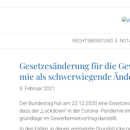
RECHTS­BE­RA­TUNG
NOT
Geset­zes­än­de­rung für die Ge
mie als schwer­wie­gen­de Än
9. Februar 2021
Der Bun­des­tag hat am 22.12.2020 eine Geset­zes­
dass der „Lock­down“ in der Coro­na- Pan­de­mie e
grund­la­ge im Gewer­be­miet­ver­trag darstellt.
In den Fäl­len, in denen ver­mie­te­te Grund­stü­cke 