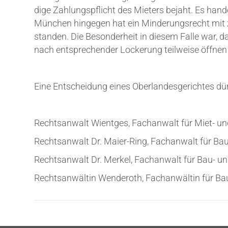
di­ge Zah­lungs­pflicht des Mie­ters bejaht. Es han­de
Mün­chen hin­ge­gen hat ein Min­de­rungs­recht mit
stan­den. Die Beson­der­heit in die­sem Fal­le war, 
nach ent­spre­chen­der Locke­rung teil­wei­se öff­nen
Eine Ent­schei­dung eines Ober­lan­des­ge­rich­tes dü
Rechts­an­walt Wient­ges, Fach­an­walt für Miet
Rechts­an­walt Dr. Mai­er-Ring, Fach­an­walt für B
Rechts­an­walt Dr. Mer­kel, Fach­an­walt für Bau- 
Rechts­an­wäl­tin Wen­de­roth, Fach­an­wäl­tin für 