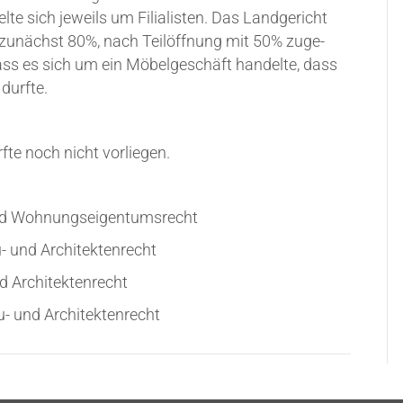
l­te sich jeweils um Filia­lis­ten. Das Land­ge­richt
 zunächst 80%, nach Tei­l­öff­nung mit 50% zuge­
dass es sich um ein Möbel­ge­schäft han­del­te, dass
 durfte.
rf­te noch nicht vorliegen.
- und Wohnungseigentumsrecht
au- und Architektenrecht
und Architektenrecht
Bau- und Architektenrecht