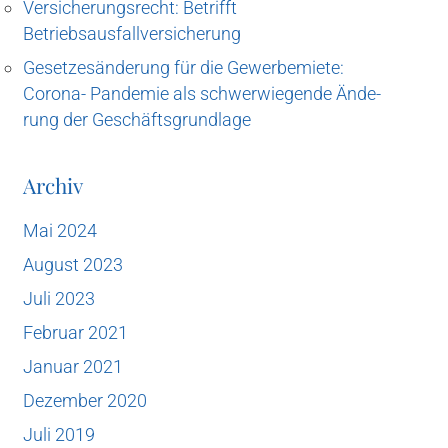
Ver­si­che­rungs­recht: Betrifft
Betriebsausfallversicherung
Geset­zes­än­de­rung für die Gewer­be­mie­te:
Coro­na- Pan­de­mie als schwer­wie­gen­de Ände­
rung der Geschäftsgrundlage
Archiv
Mai 2024
August 2023
Juli 2023
Februar 2021
Januar 2021
Dezember 2020
Juli 2019