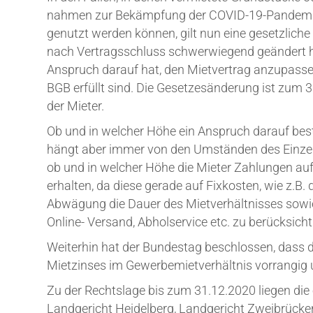
nah­men zur Bekämp­fung der COVID-19-Pan­de­mie n
genutzt wer­den kön­nen, gilt nun eine gesetz­li­ch
nach Ver­trags­schluss schwer­wie­gend geän­dert ha
Anspruch dar­auf hat, den Miet­ver­trag anzu­pas­se
BGB erfüllt sind. Die Geset­zes­än­de­rung ist zum 3
der Mieter.
Ob und in wel­cher Höhe ein Anspruch dar­auf besteh
hängt aber immer von den Umstän­den des Ein­zel­fal­
ob und in wel­cher Höhe die Mie­ter Zah­lun­gen auf­g
erhal­ten, da die­se gera­de auf Fix­kos­ten, wie z.B
Abwä­gung die Dau­er des Miet­ver­hält­nis­ses sowie
Online- Ver­sand, Abhol­ser­vice etc. zu berücksicht
Wei­ter­hin hat der Bun­des­tag beschlos­sen, dass d
Miet­zin­ses im Gewer­be­miet­ver­hält­nis vor­ran­g
Zu der Rechts­la­ge bis zum 31.12.2020 lie­gen die e
Land­ge­richt Hei­del­berg, Land­ge­richt Zwei­brü­ck