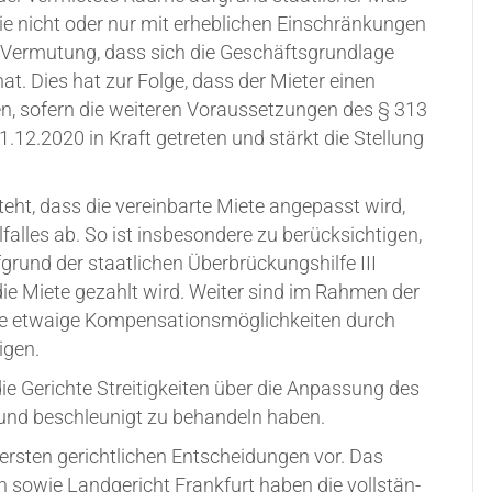
icht oder nur mit erheb­li­chen Ein­schrän­kun­gen
e Ver­mu­tung, dass sich die Geschäfts­grund­la­ge
t. Dies hat zur Fol­ge, dass der Mie­ter einen
n, sofern die wei­te­ren Vor­aus­set­zun­gen des § 313
1.12.2020 in Kraft getre­ten und stärkt die Stel­lung
t, dass die ver­ein­bar­te Mie­te ange­passt wird,
les ab. So ist ins­be­son­de­re zu berück­sich­ti­gen,
rund der staat­li­chen Über­brü­ckungs­hil­fe III
. die Mie­te gezahlt wird. Wei­ter sind im Rah­men der
 etwa­ige Kom­pen­sa­ti­ons­mög­lich­kei­ten durch
igen.
ie Gerich­te Strei­tig­kei­ten über die Anpas­sung des
ig und beschleu­nigt zu behan­deln haben.
rs­ten gericht­li­chen Ent­schei­dun­gen vor. Das
en sowie Land­ge­richt Frank­furt haben die voll­stän­