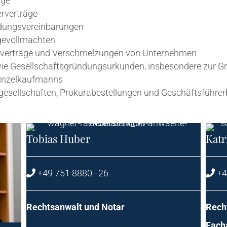
äge
gerverträge
eidungsvereinbarungen
orgevollmachten
auf­ver­trä­ge und Ver­schmel­zun­gen von Unternehmen
owie Gesell­schafts­grün­dungs­ur­kun­den, ins­be­son­de­re zu
s Einzelkaufmanns
e­sell­schaf­ten, Pro­ku­ra­be­stel­lun­gen und Geschäftsführ
Tobi­as Huber
Kat­
+49 751 8880–26
+4
Rechts­an­walt und Notar
Recht
Fach­