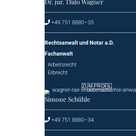
Dr. jur. Thi­lo Wagner
+49 751 8880–35
Rechts­an­walt und Notar a.D.
Fach­an­walt
Arbeits­recht
Erbrecht
ZUM PRO­FIL
Simo­ne Schühle
+49 751 8880–34