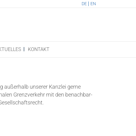
DE
EN
KTU­EL­LES
KON­TAKT
g außer­halb unse­rer Kanz­lei ger­ne
io­na­len Grenz­ver­kehr mit den benach­bar­
 Gesellschaftsrecht.