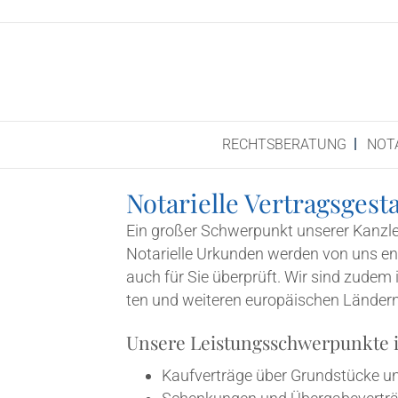
RECHTS­BE­RA­TUNG
NOT
Nota­ri­el­le Vertragsgest
Ein gro­ßer Schwer­punkt unse­rer Kanz­lei 
Nota­ri­el­le Urkun­den wer­den von uns en
auch für Sie über­prüft. Wir sind zudem in 
ten und wei­te­ren euro­päi­schen Län­der
Unse­re Leis­tungs­schwer­punk­te i
Kauf­ver­trä­ge über Grund­stü­ck