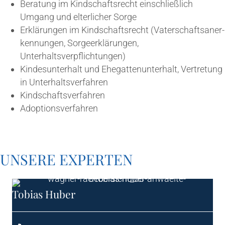
Bera­tung im Kind­schafts­recht ein­schließ­lich
Umgang und elter­li­cher Sorge
Erklä­run­gen im Kind­schafts­recht (Vater­schafts­an­er­
ken­nun­gen, Sor­ge­er­klä­run­gen,
Unterhaltsverpflichtungen)
Kin­des­un­ter­halt und Ehe­gat­ten­un­ter­halt, Ver­tre­tung
in Unterhaltsverfahren
Kind­schafts­ver­fah­ren
Adop­ti­ons­ver­fah­ren
UNSE­RE EXPERTEN
Tobi­as Huber