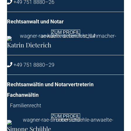
+49 751 8880–26
Rechts­an­walt und Notar
ZUM PRO­FIL
Kat­rin Dieterich
+49 751 8880–29
Rechts­an­wäl­tin und Notarvertreterin
Fach­an­wäl­tin
Fami­li­en­recht
ZUM PRO­FIL
Simo­ne Schühle