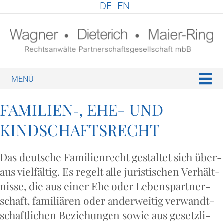
DE
EN
N
FAMILIEN‑, EHE- UND
KINDSCHAFTSRECHT
Das deut­sche Fami­li­en­recht gestal­tet sich über­
aus viel­fäl­tig. Es regelt alle juris­ti­schen Ver­hält­
nis­se, die aus einer Ehe oder Lebens­part­ner­
schaft, fami­liä­ren oder ander­wei­tig ver­wandt­
schaft­li­chen Bezie­hun­gen sowie aus gesetz­li­