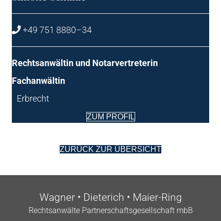
+49 751 8880–34
Rechts­an­wäl­tin und Notarvertreterin
Fach­an­wäl­tin
Erbrecht
ZUM PRO­FIL
ZURÜCK ZUR ÜBERSICHT
Wag­ner • Die­te­rich • Maier-Ring
Rechts­an­wäl­te Part­ner­schafts­ge­sell­schaft mbB