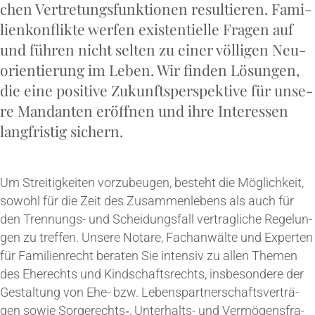
chen Ver­tre­tungs­funk­tio­nen resul­tie­ren. Fami­
li­en­kon­flik­te wer­fen exis­ten­ti­el­le Fra­gen auf
und füh­ren nicht sel­ten zu einer völ­li­gen Neu­
ori­en­tie­rung im Leben. Wir fin­den Lösun­gen,
die eine posi­ti­ve Zukunfts­per­spek­ti­ve für unse­
re Man­dan­ten eröff­nen und ihre Inter­es­sen
lang­fris­tig sichern.
Um Strei­tig­kei­ten vor­zu­beu­gen, besteht die Mög­lich­keit,
sowohl für die Zeit des Zusam­men­le­bens als auch für
den Tren­nungs- und Schei­dungs­fall ver­trag­li­che Rege­lun­
gen zu tref­fen. Unse­re Nota­re, Fach­an­wäl­te und Exper­ten
für Fami­li­en­recht bera­ten Sie inten­siv zu allen The­men
des Ehe­rechts und Kind­schafts­rechts, ins­be­son­de­re der
Gestal­tung von Ehe- bzw. Lebens­part­ner­schafts­ver­trä­
gen sowie Sorgerechts‑, Unter­halts- und Ver­mö­gens­fra­