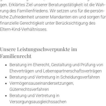
gen. Erklär­tes Ziel unse­rer Bera­tungs­tä­tig­keit ist die Wah­
rung des Fami­li­en­frie­dens. Wir set­zen uns für die per­sön­
li­che Zufrie­den­heit unse­rer Man­dan­ten ein und sor­gen für
finan­zi­el­le Gerech­tig­keit unter Berück­sich­ti­gung des
Eltern-Kind-Verhältnisses.
Unse­re Leis­tungs­schwer­punk­te im
Familienrecht
Bera­tung im Ehe­recht, Gestal­tung und Prü­fung von
Ehe­ver­trä­gen und Lebenspartnerschaftsverträgen
Bera­tung und Ver­tre­tung in Scheidungsverfahren
Ver­mö­gens­aus­ein­an­der­set­zun­gen,
Güterrechtsverfahren
Bera­tung und Ver­tre­tung in
Versorgungsausgleichssachen