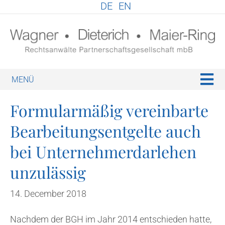
DE
EN
E
N
U
For­mu­larmäßig ver­ein­barte
Bearbei­tung­sent­gelte auch
bei Unternehmerd­ar­le­hen
unzulässig
14. December 2018
Nachdem der BGH im Jahr 2014 entschieden hatte,