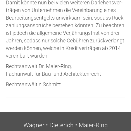
Dam­it kön­nte nun bei vielen weit­er­en Dar­le­hens­ver­
trä­gen von Unterneh­men die Ver­ein­bar­ung eines
Bearbei­tung­sent­gelts unwirk­sam sein, sodass Rück­
zahlung­sans­prüche bestehen kön­nten. Zu beacht­en
ist jedoch die allge­meine Ver­jährungs­frist von drei
Jahren, sodass nur sol­che Gebühren zurück­ver­langt
wer­den können, welche in Kred­itver­trä­gen ab 2014
ver­ein­bart wurden.
Recht­san­walt Dr. Maier-Ring,
Fachan­walt für Bau- und Architektenrecht
Recht­san­wält­in Schmitt
Wag­n­er • Dieterich • Maier-Ring