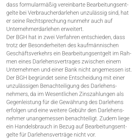
dass for­mu­larmäßig ver­ein­barte Bearbei­tung­sent­
gelte bei Ver­braucherd­ar­le­hen unzulässig sind, hat
er seine Recht­s­prechung nun­mehr auch auf
Unternehmerd­ar­le­hen erweitert.
Der BGH hat in zwei Ver­fahren entschieden, dass
trotz der Beson­der­heiten des kaufmän­nis­chen
Geschäfts­verkehrs ein Bearbei­tung­sent­gelt im Rah­
men eines Dar­le­hens­ver­trages zwis­chen einem
Unterneh­men und ein­er Bank nicht angemessen ist.
Der BGH begrün­det seine Entscheidung mit ein­er
unzulässigen Ben­achteili­gung des Dar­le­hens­
nehmers, da im Wesent­lichen Zin­szahlun­gen als
Gegen­leis­tung für die Gewährung des Dar­le­hens
erfol­gen und eine weit­ere Gebühr den Dar­le­hens­
nehmer unangemessen ben­achteiligt. Zudem liege
ein Han­dels­brauch in Bezug auf Bearbei­tung­sent­
gelte für Dar­le­hens­ver­träge nicht vor.