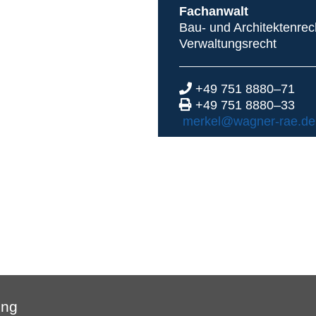
Fach­an­walt
Bau- und Architektenrec
Verwaltungsrecht
+49 751 8880–71
+49 751 8880–33
merkel@wagner-rae.de
ing