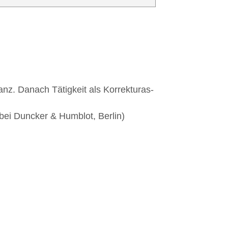
stanz. Danach Tätig­keit als Kor­rek­turas­
ht bei Dun­cker & Hum­blot, Berlin)