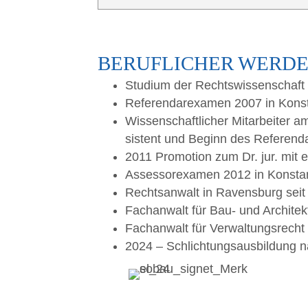
BERUF­LI­CHER WERD
Stu­di­um der Rechts­wis­sen­scha
Refe­ren­dar­ex­amen 2007 in Kons
Wis­sen­schaft­li­cher Mit­ar­bei­ter
sis­tent und Beginn des Refe­ren­d
2011 Pro­mo­ti­on zum Dr. jur. mit ein
Asses­sor­ex­amen 2012 in Konsta
Rechts­an­walt in Ravens­burg sei
Fach­an­walt für Bau- und Archi­tek
Fach­an­walt für Ver­wal­tungs­recht
2024 – Schlich­tungs­aus­bil­dun