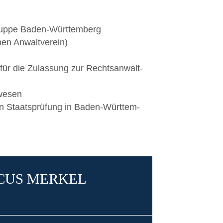
s­grup­pe Baden-Württemberg
schen Anwaltverein)
 für die Zulas­sung zur Rechts­an­walt­
rwesen
hen Staats­prü­fung in Baden-Würt­tem­
­CUS MERKEL