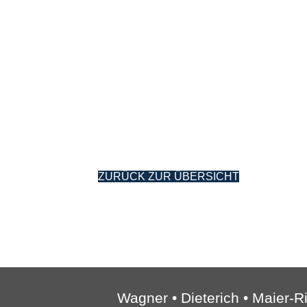
ZURÜCK ZUR ÜBERSICHT
Wag­ner • Die­te­rich • Maier-R