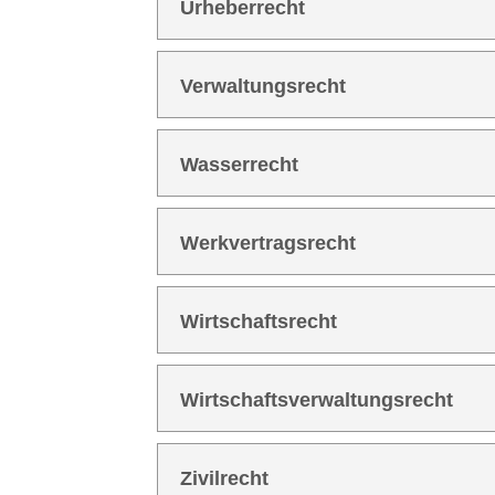
Urhe­ber­recht
Ver­wal­tungs­recht
Was­ser­recht
Werk­ver­trags­recht
Wirt­schafts­recht
Wirt­schafts­ver­wal­tungs­recht
Zivil­recht