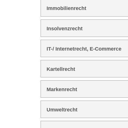
Immo­bi­li­en­recht
Insol­venz­recht
IT-/ Inter­net­recht, E‑Commerce
Kar­tell­recht
Mar­ken­recht
Umwelt­recht