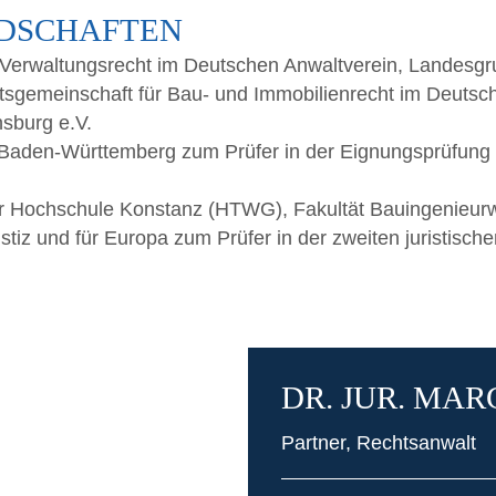
EDSCHAFTEN
ft Ver­wal­tungs­recht im Deut­schen Anwalt­ver­ein, Lan­de
ts­ge­mein­schaft für Bau- und Immo­bi­li­en­recht im Deut­
s­burg e.V.
um Baden-Würt­tem­berg zum Prü­fer in der Eig­nungs­prü­fung
 der Hoch­schu­le Kon­stanz (HTWG), Fakul­tät Bauingenieu
s­tiz und für Euro­pa zum Prü­fer in der zwei­ten juris­ti­sc
DR. JUR. MAR
Part­ner, Rechtsanwalt