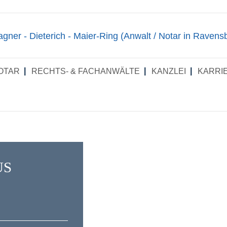
OTAR
RECHTS- & FACHANWÄLTE
KANZ­LEI
KAR­RI
US