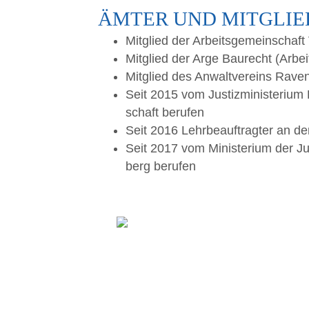
ÄMTER UND MITGLI
Mit­glied der Arbeits­ge­mein­scha
Mit­glied der Arge Bau­recht (Arbei
Mit­glied des Anwalt­ver­eins Raven
Seit 2015 vom Jus­tiz­mi­nis­te­ri­
schaft berufen
Seit 2016 Lehr­be­auf­trag­ter an
Seit 2017 vom Minis­te­ri­um der Ju
berg berufen