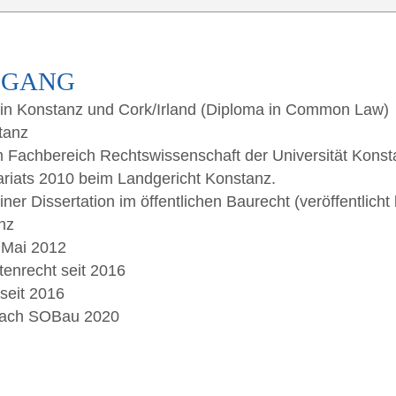
EGANG
ft in Kon­stanz und Cork/Irland (Diplo­ma in Com­mon Law)
tanz
 am Fach­be­reich Rechts­wis­sen­schaft der Uni­ver­si­tät Kon­
a­ri­ats 2010 beim Land­ge­richt Konstanz.
er Dis­ser­ta­ti­on im öffent­li­chen Bau­recht (ver­öf­fent­lic
nz
t Mai 2012
­ten­recht seit 2016
 seit 2016
g nach SOBau 2020