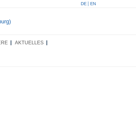
DE
EN
E­RE
AKTU­EL­LES