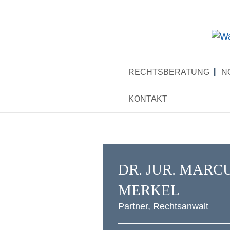
RECHTS­BE­RA­TUNG
N
KON­TAKT
DR. JUR. MAR­C
MERKEL
Part­ner, Rechtsanwalt