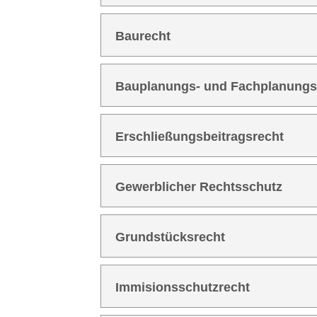
Bau­recht
Bau­pla­nungs- und Fachplanungs
Erschlie­ßungs­bei­trags­recht
Gewerb­li­cher Rechtsschutz
Grund­stücks­recht
Immi­si­ons­schutz­recht