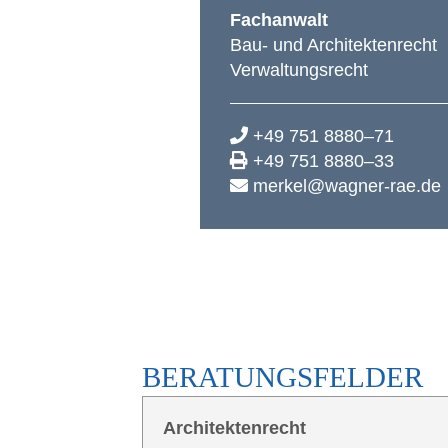
Fach­an­walt
Bau- und Architektenrecht
Verwaltungsrecht
+49 751 8880–71
+49 751 8880–33
merkel@wagner-rae.de
BERA­TUNGS­FEL­DER
Archi­tek­ten­recht