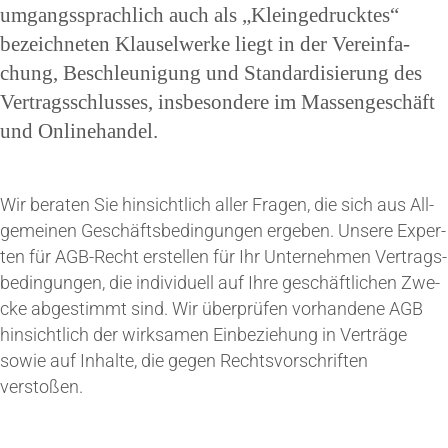
umgangs­sprach­lich auch als „Klein­ge­druck­tes“
bezeich­ne­ten Klau­sel­wer­ke liegt in der Ver­ein­fa­
chung, Beschleu­ni­gung und Stan­dar­di­sie­rung des
Ver­trags­schlus­ses, ins­be­son­de­re im Mas­sen­ge­schäft
und Onlinehandel.
Wir bera­ten Sie hin­sicht­lich aller Fra­gen, die sich aus All­
ge­mei­nen Geschäfts­be­din­gun­gen erge­ben. Unse­re Exper­
ten für AGB-Recht erstel­len für Ihr Unter­neh­men Ver­trags­
be­din­gun­gen, die indi­vi­du­ell auf Ihre geschäft­li­chen Zwe­
cke abge­stimmt sind. Wir über­prü­fen vor­han­de­ne AGB
hin­sicht­lich der wirk­sa­men Ein­be­zie­hung in Ver­trä­ge
sowie auf Inhal­te, die gegen Rechts­vor­schrif­ten
verstoßen.