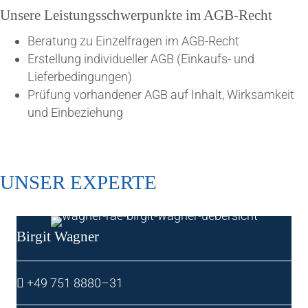
Unse­re Leis­tungs­schwer­punk­te im AGB-Recht
Bera­tung zu Ein­zel­fra­gen im AGB-Recht
Erstel­lung indi­vi­du­el­ler AGB (Ein­kaufs- und
Lieferbedingungen)
Prü­fung vor­han­de­ner AGB auf Inhalt, Wirk­sam­keit
und Einbeziehung
UNSER EXPER­TE
Bir­git Wagner
+49 751 8880–31