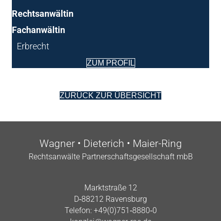
Rechts­an­wäl­tin
Fach­an­wäl­tin
Erbrecht
ZUM PRO­FIL
ZURÜCK ZUR ÜBERSICHT
Wag­ner • Die­te­rich • Maier-Ring
Rechts­an­wäl­te Part­ner­schafts­ge­sell­schaft mbB
Markt­stra­ße 12
D‑88212 Ravensburg
Tele­fon: +49(0)751‑8880‑0