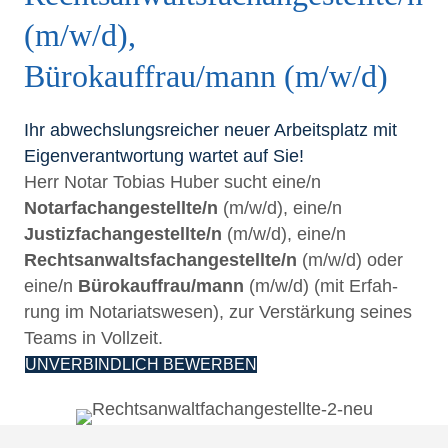
(m/w/d),
Bürokauffrau/mann (m/w/d)
Ihr abwechs­lungs­rei­cher neu­er Arbeits­platz mit
Eigen­ver­ant­wor­tung war­tet auf Sie!
Herr Notar Tobi­as Huber sucht eine/n
Notarfachangestellte/n
(m/w/d), eine/n
Justizfachangestellte/n
(m/w/d), eine/n
Rechtsanwaltsfachangestellte/n
(m/w/d) oder
eine/n
Bürokauffrau/mann
(m/w/d) (mit Erfah­
rung im Nota­ri­ats­we­sen), zur Ver­stär­kung sei­nes
Teams in Vollzeit.
UNVER­BIND­LICH BEWERBEN