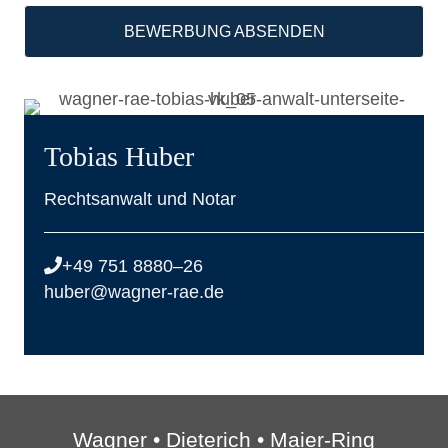
BEWER­BUNG ABSENDEN
Tobi­as Huber
Rechts­an­walt und Notar
+49 751 8880–26
huber@wagner-rae.de
Wag­ner • Die­te­rich • Maier-Ring