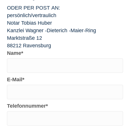
ODER PER POST AN:
persönlich/vertraulich
Notar Tobi­as Huber
Kanz­lei Wag­ner ‑Die­te­rich ‑Mai­er-Ring
Markt­stra­ße 12
88212 Ravensburg
Name
E‑Mail
Tele­fon­num­mer