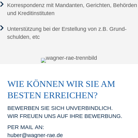
Kor­re­spon­denz mit Man­dan­ten, Gerich­ten, Behör­den
und Kreditinstituten
Unter­stüt­zung bei der Erstel­lung von z.B. Grund­
schul­den, etc
WIE KÖN­NEN WIR SIE AM
BES­TEN ERREICHEN?
BEWER­BEN SIE SICH UNVERBINDLICH.
WIR FREU­EN UNS AUF IHRE BEWERBUNG.
PER MAIL AN:
huber@wagner-rae.de