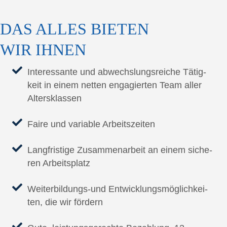
DAS ALLES BIE­TEN
WIR IHNEN
Inter­es­san­te und abwechs­lungs­rei­che Tätig­
keit in einem net­ten enga­gier­ten Team aller
Altersklassen
Fai­re und varia­ble Arbeitszeiten
Lang­fris­ti­ge Zusam­men­ar­beit an einem siche­
ren Arbeitsplatz
Wei­ter­bil­dungs-und Ent­wick­lungs­mög­lich­kei­
ten, die wir fördern